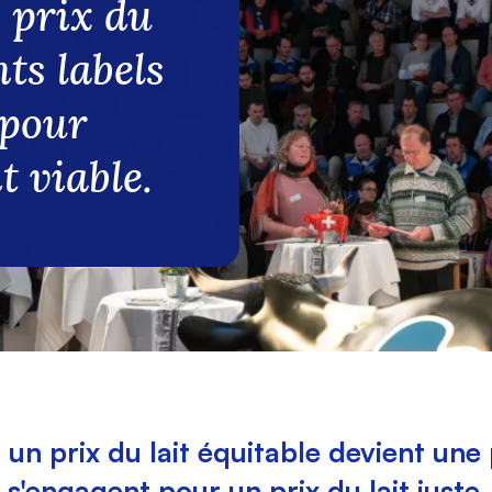
 prix du
nts labels
 pour
t viable.
r un prix du lait équitable devient un
i s'engagent pour un prix du lait juste