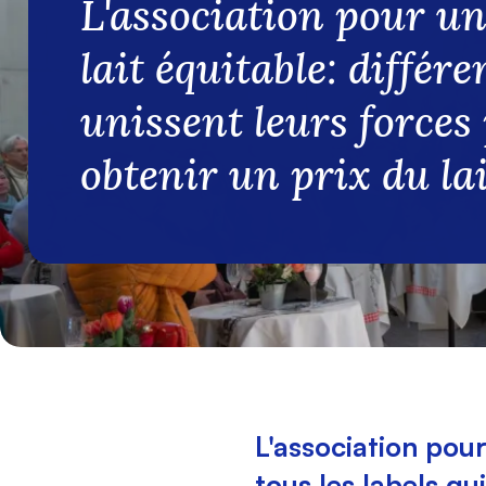
L'association pour un
lait équitable: différe
unissent leurs forces
obtenir un prix du lai
L'association pou
tous les labels qu