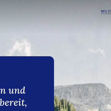
MILC
en und
ereit,