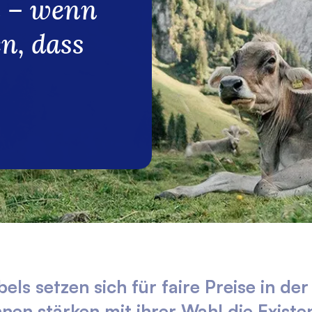
n – wenn
en, dass
bels setzen sich für faire Preise in d
nen stärken mit ihrer Wahl die Existe