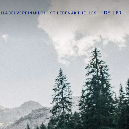
DE
|
FR
HLABEL
VEREIN
MILCH IST LEBEN
AKTUELLES